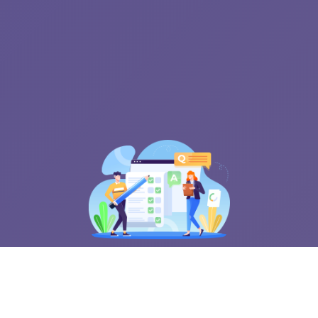
Catalyst bisa membantumu dalam
merancang langkah selanjutnya